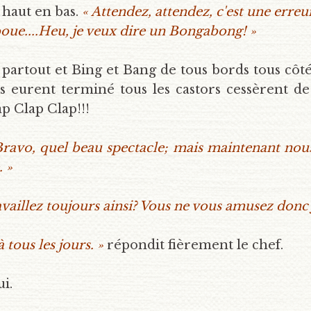
 haut en bas.
« Attendez, attendez, c'est une erreu
boue....Heu, je veux dire un Bongabong! »
er partout et Bing et Bang de tous bords tous côt
 eurent terminé tous les castors cessèrent de t
ap Clap Clap!!!
Bravo, quel beau spectacle; mais maintenant nous 
. »
availlez toujours ainsi? Vous ne vous amusez donc 
 tous les jours. »
répondit fièrement le chef.
i.