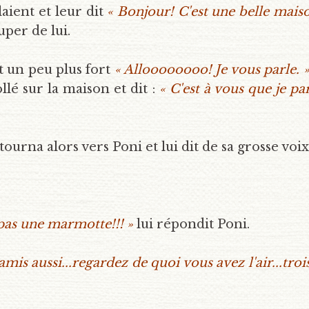
laient et leur dit
« Bonjour! C'est une belle mais
uper de lui.
it un peu plus fort
« Alloooooooo! Je vous parle. 
llé sur la maison et dit :
« C'est à vous que je 
tourna alors vers Poni et lui dit de sa grosse voix
 pas une marmotte!!! »
lui répondit Poni.
mis aussi...regardez de quoi vous avez l'air...tro