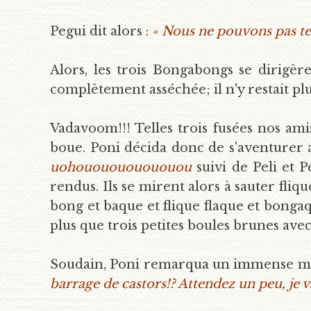
Pegui dit alors :
« Nous ne pouvons pas te 
Alors, les trois Bongabongs se dirigèr
complètement asséchée; il n'y restait pl
Vadavoom!!! Telles trois fusées nos ami
boue. Poni décida donc de s'aventurer a
uohououououououou
suivi de Peli et 
rendus. Ils se mirent alors à sauter fliq
bong et baque et flique flaque et bongaq
plus que trois petites boules brunes ave
Soudain, Poni remarqua un immense mur 
barrage de castors!? Attendez un peu, je va