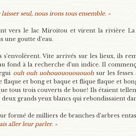
laisser seul, nous irons tous ensemble. »
ent vers le lac Miroitou et virent la rivière L
us une goutte d'eau.
s s'envolèrent. Vite arrivés sur les lieux, il
u fond à la recherche d'un indice. Il commença 
Pegui
ouh ouh uohouououououoh
sur les fesses
ue flaque et bong et baque et flique flaque et bon
ue tous trois couverts de boue! Ils étaient tel
c deux grands yeux blancs qui rebondissaient dans
formé de milliers de branches d'arbres entassé
is aller leur parler. »