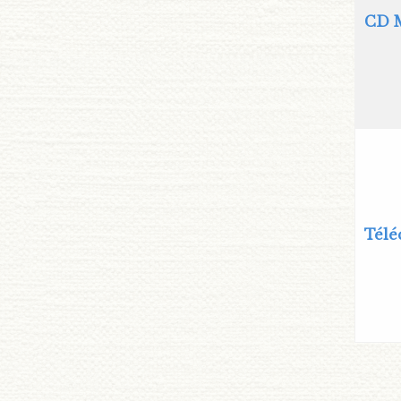
CD M
Télé